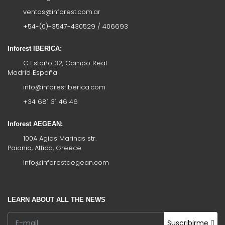
ventas@inforest.com.ar
+54-(0)-3547-430529 / 406693
Inforest IBERICA:
C Estaño 32, Campo Real
Madrid España
info@inforestiberica.com
+34 681 31 46 46
Inforest AEGEAN:
100A Agias Marinas str.
Paiania, Attica, Greece
info@inforestaegean.com
LEARN ABOUT ALL THE NEWS
Suscribirme