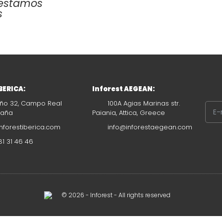
y estamos
s
IBERICA:
Inforest AEGEAN:
ño 32, Campo Real
100A Agias Marinas str.
paña
Paiania, Attica, Greece
nforestiberica.com
info@inforestaegean.com
1 31 46 46
© 2026 - Inforest - All rights reserved