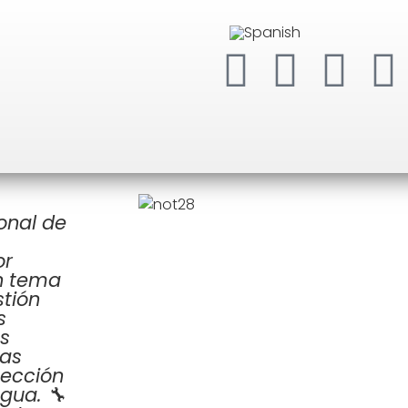
l, gestión de riesgos y emergencias comple
onal de
or
un tema
stión
s
s
las
tección
gua. 🔧