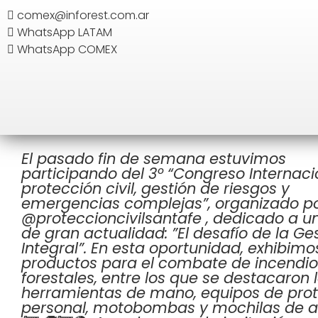
comex@inforest.com.ar
WhatsApp LATAM
SEARCH
WhatsApp COMEX
Congreso Internacional de protección civi
¡Inforest presente en Rosario, Santa Fe! 🔥
El pasado fin de semana estuvimos
participando del 3º “Congreso Internaci
protección civil, gestión de riesgos y
emergencias complejas”, organizado p
@proteccioncivilsantafe , dedicado a 
de gran actualidad: ”El desafío de la Ge
Integral”. En esta oportunidad, exhibimo
productos para el combate de incendio
forestales, entre los que se destacaron 
herramientas de mano, equipos de pro
personal, motobombas y mochilas de a