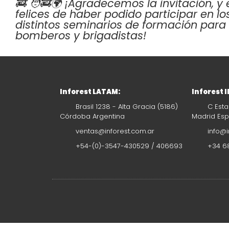
🚒 🧑‍🚒🌍 ¡Agradecemos la invitación, 
felices de haber podido participar en lo
distintos seminarios de formación para
bomberos y brigadistas!
Inforest LATAM:
Inforest 
Brasil 1238 - Alta Gracia (5186)
C Esta
Córdoba Argentina
Madrid Es
ventas@inforest.com.ar
info@i
+54-(0)-3547-430529 / 406693
+34 68