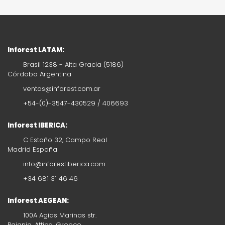
Inforest LATAM:
Brasil 1238 - Alta Gracia (5186)
Córdoba Argentina
ventas@inforest.com.ar
+54-(0)-3547-430529 / 406693
Inforest IBERICA:
C Estaño 32, Campo Real
Madrid España
info@inforestiberica.com
+34 681 31 46 46
Inforest AEGEAN:
100A Agias Marinas str.
Paiania, Attica, Greece