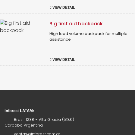
VIEW DETAIL
Big first aid backpack
High load volume backpack for multiple
assistance
VIEW DETAIL
Inforest LATAM:
Brasil 1238 - Alta Gracia (5186)
Córdoba Argentina
ventas@inforest.com.ar