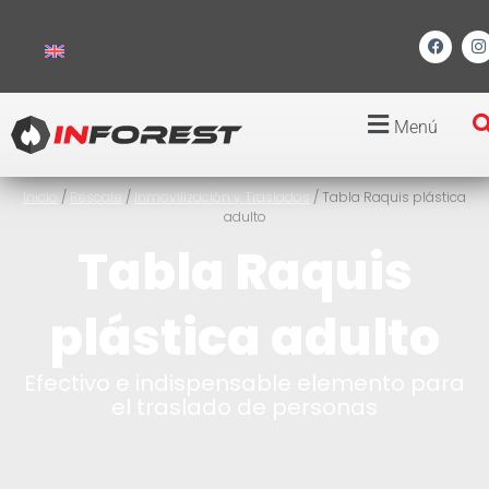
Menú
Inicio
/
Rescate
/
Inmovilización y Traslados
/ Tabla Raquis plástica
adulto
Tabla Raquis
plástica adulto
Efectivo e indispensable elemento para
el traslado de personas