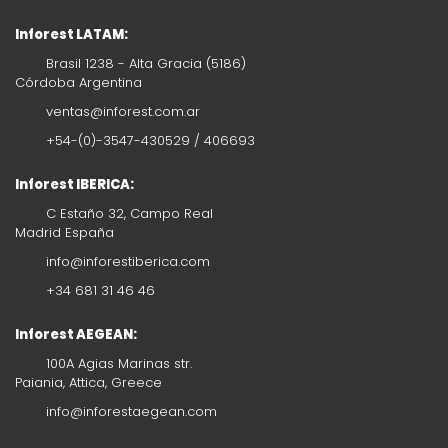
Inforest LATAM:
Brasil 1238 - Alta Gracia (5186)
Córdoba Argentina
ventas@inforest.com.ar
+54-(0)-3547-430529 / 406693
Inforest IBERICA:
C Estaño 32, Campo Real
Madrid España
info@inforestiberica.com
+34 681 31 46 46
Inforest AEGEAN:
100A Agias Marinas str.
Paiania, Attica, Greece
info@inforestaegean.com