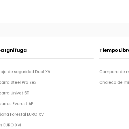
a Ignífuga
Tiempo Libr
ojo de seguridad Dual X5
Campera de m
parra Steel Pro Zex
Chaleco de mi
parra Univet 611
parras Everest AF
ana Forestal EURO XV
s EURO XVI