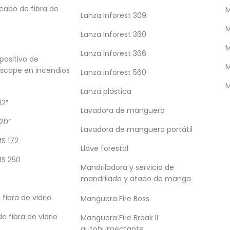
tático el cuerpo. Dispone de cintas de
abo de fibra de
M
Lanza Inforest 309
n como arnés para sujetar al paciente.
M
Lanza Inforest 360
M
Lanza Inforest 366
positivo de
M
escape en incendios
Lanza inforest 560
M
Lanza plástica
12″
Lavadora de manguera
20″
Lavadora de manguera portátil
MS 172
Llave forestal
MS 250
Mandriladora y servicio de
mandrilado y atado de manga
 fibra de vidrio
Manguera Fire Boss
e fibra de vidrio
Manguera Fire Break II
autohumectante