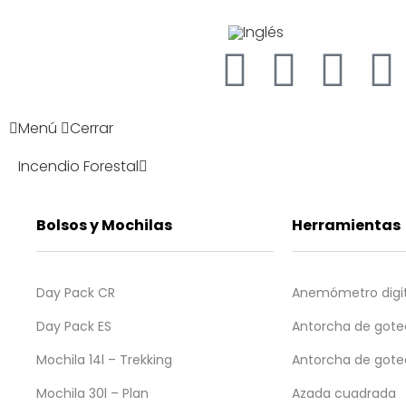
Menú
Cerrar
Incendio Forestal
Bolsos y Mochilas
Herramientas
Day Pack CR
Anemómetro digit
Day Pack ES
Antorcha de goteo
Inicio
/
Rescate
/
Inmovilización y Traslados
/ Chaleco extricación adulto
Mochila 14l – Trekking
Antorcha de goteo 
leco extricación ad
Mochila 30l – Plan
Azada cuadrada