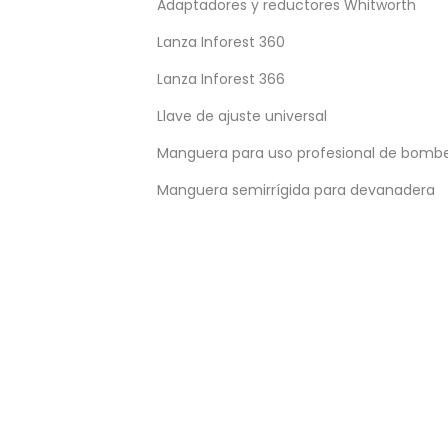
Adaptadores y reductores Whitworth
Lanza Inforest 360
Lanza Inforest 366
Llave de ajuste universal
Manguera para uso profesional de bomb
ENTERATE DE TODAS LAS NOTICIAS
Manguera semirrígida para devanadera
Suscribirme