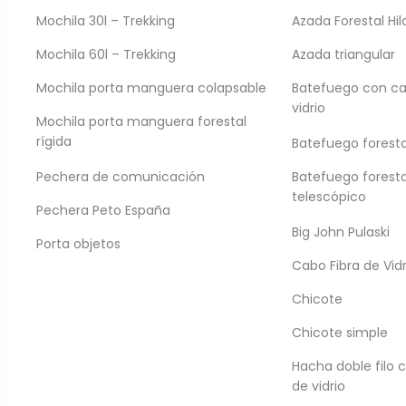
ble chaleco para extricar pacientes en situ
Mochila 30l – Trekking
Azada Forestal Hil
de rescate
Mochila 60l – Trekking
Azada triangular
Mochila porta manguera colapsable
Batefuego con ca
vidrio
Mochila porta manguera forestal
rígida
Batefuego forestal
Información del prod
Pechera de comunicación
Batefuego foresta
telescópico
Es un elemento indispensab
Pechera Peto España
de personas en espacios c
Big John Pulaski
Porta objetos
a diferentes tipos de asient
Cabo Fibra de Vidr
manipulación.
Chicote
SOLICITÁ UNA COTIZACIÓN
Chicote simple
Hacha doble filo 
Está confeccionado con teji
de vidrio
completamente translúcido