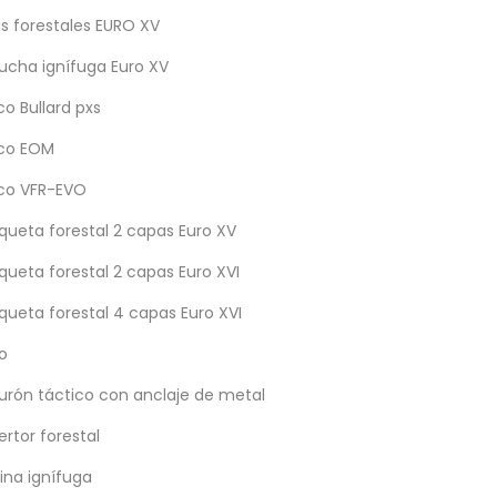
s forestales EURO XV
cha ignífuga Euro XV
o Bullard pxs
co EOM
co VFR-EVO
ueta forestal 2 capas Euro XV
ueta forestal 2 capas Euro XVI
ueta forestal 4 capas Euro XVI
o
urón táctico con anclaje de metal
rtor forestal
ina ignífuga