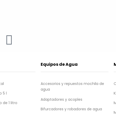
Equipos de Agua
al
Accesorios y repuestos mochila de
C
agua
 5 l
K
Adaptadores y acoples
de 1 litro
M
ulto
Bifurcadores y robadores de agua