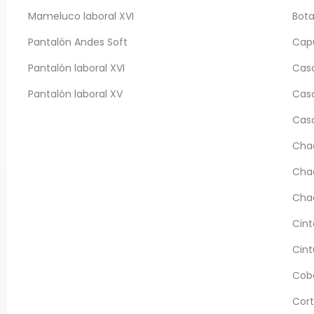
Mameluco laboral XVI
Bota
Pantalón Andes Soft
Capu
Pantalón laboral XVI
Casc
Pantalón laboral XV
Cas
Cas
Chaq
Chaq
Chaq
Cint
Cint
Cobe
Cort