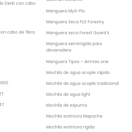
do Derki con cabo
Manguera Myti-Flo
Manguera Seca FLD Forestry
con cabo de fibra
Manguera seca Forest Guard II
Manguera semirrígida para
devanadera
Manguera Tipsa – Armtex one
Mochila de agua acople rápido
R 600
Mochila de agua acople tradicional
2T
Mochila de agua light
4T
Mochila de espuma
Mochila extintora Mapache
Mochila extintora rígida