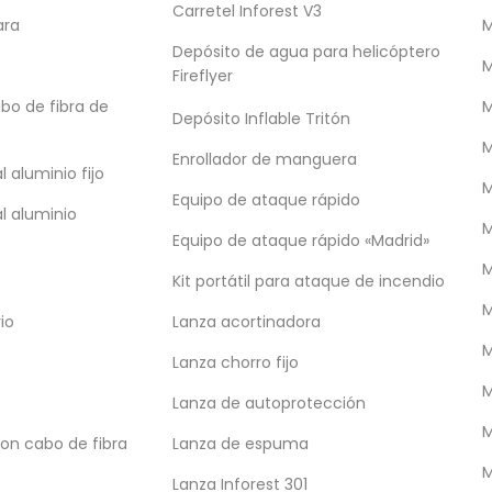
Carretel Inforest V3
aciones
ara
M
Depósito de agua para helicóptero
M
Fireflyer
bo de fibra de
M
Depósito Inflable Tritón
M
Enrollador de manguera
 aluminio fijo
M
Equipo de ataque rápido
ucto
l aluminio
M
Equipo de ataque rápido «Madrid»
le y fácil de transportar para el rescate
onfinados. Su diseño le permite adaptarse
Kit portátil para ataque de incendio
os, lo que facilita su colocación y
io
Lanza acortinadora
M
Lanza chorro fijo
M
Lanza de autoprotección
M
con cabo de fibra
Lanza de espuma
dos poliéster resistentes a líquidos,
M
 a los rayos X para realizar diagnóstico
Lanza Inforest 301