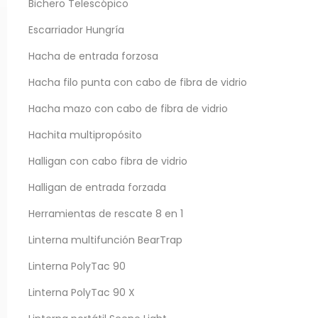
Bichero Telescópico
Escarriador Hungría
Hacha de entrada forzosa
Hacha filo punta con cabo de fibra de vidrio
Hacha mazo con cabo de fibra de vidrio
IBERICA:
Inforest AEGEAN:
Hachita multipropósito
ño 32, Campo Real
100A Agias Marinas str.
Halligan con cabo fibra de vidrio
paña
Paiania, Attica, Greece
nforestiberica.com
Halligan de entrada forzada
info@inforestaegean.com
1 31 46 46
Herramientas de rescate 8 en 1
Linterna multifunción BearTrap
Linterna PolyTac 90
© 2026 - Inforest - Todos los Derechos Reservados
Linterna PolyTac 90 X