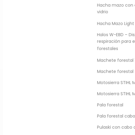
por imágen manteniendo es
Hacha mazo con c
polipropileno que funciona
vidrio
Hacha Mazo Light
brindan seguridad a la
Halos W-EBD – Dis
imientos en la zona que
respiración para 
al collar ofrecen el
forestales
Machete forestal 
Machete forestal 
DESCARGAR FICHA TÉCNICA
Motosierra STIHL 
Motosierra STIHL 
Pala forestal
Pala forestal cabo
Pulaski con cabo d