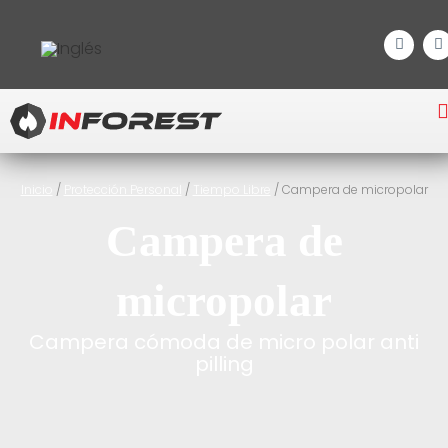
Inicio
/
Protección Personal
/
Tiempo Libre
/ Campera de micropolar
Campera de
micropolar
Campera cómoda de micro polar anti
pilling