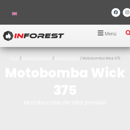
Menú
Inicio
/
Incendio Forestal
/
Motobombas
/ Motobomba Wick 375
Motobomba Wick
375
Motobomba de alta presión