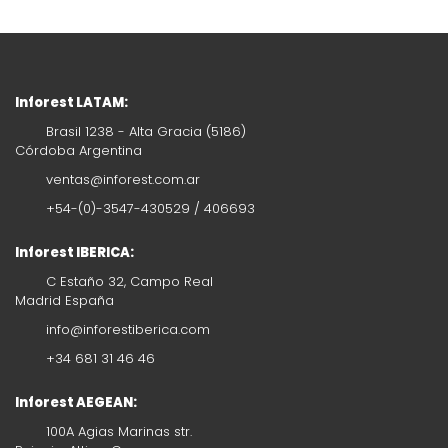
Inforest LATAM:
Brasil 1238 - Alta Gracia (5186)
Córdoba Argentina
ventas@inforest.com.ar
+54-(0)-3547-430529 / 406693
Inforest IBERICA:
C Estaño 32, Campo Real
Madrid España
info@inforestiberica.com
+34 681 31 46 46
Inforest AEGEAN:
100A Agias Marinas str.