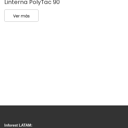
Linterna PolyTac 90
E
Ver más
Inforest LATAM: