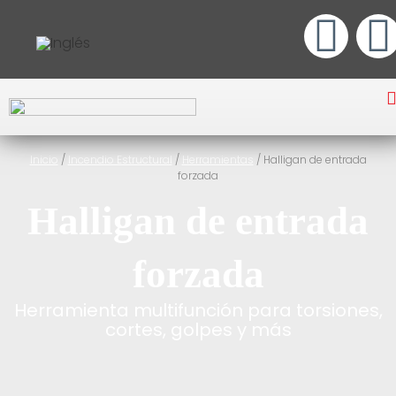
Inicio
/
Incendio Estructural
/
Herramientas
/ Halligan de entrada
forzada
Halligan de entrada
forzada
Herramienta multifunción para torsiones,
cortes, golpes y más