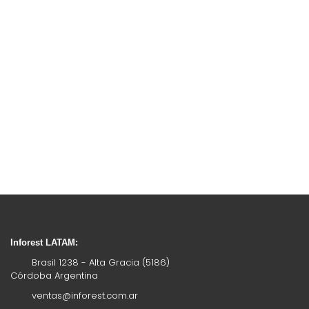
Inforest LATAM:
Brasil 1238 - Alta Gracia (5186)
Córdoba Argentina
ventas@inforest.com.ar