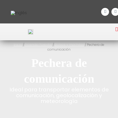
Inicio
/
Incendio Forestal
/
Bolsos y mochilas
/ Pechera de
comunicación
Pechera de
comunicación
Ideal para transportar elementos de
comunicación, geolocalización y
meteorología