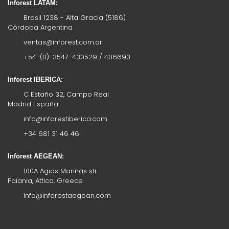
Inforest LATAM:
Brasil 1238 - Alta Gracia (5186)
Córdoba Argentina
ventas@inforest.com.ar
+54-(0)-3547-430529 / 406693
Inforest IBERICA:
C Estaño 32, Campo Real
Madrid España
info@inforestiberica.com
+34 681 31 46 46
Inforest AEGEAN:
100A Agias Marinas str.
Paiania, Attica, Greece
info@inforestaegean.com