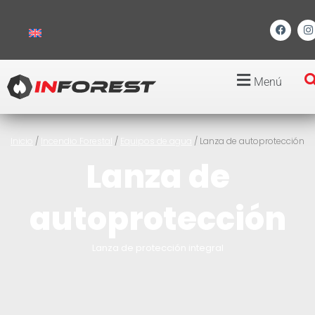
Menú
Inicio
/
Incendio Forestal
/
Equipos de agua
/ Lanza de autoprotección
Lanza de
autoprotección
Lanza de protección integral