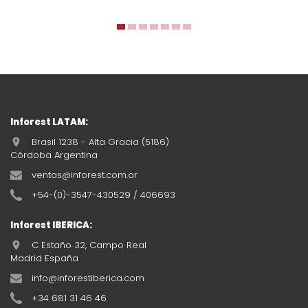
Inforest LATAM:
Brasil 1238 - Alta Gracia (5186)
Córdoba Argentina
ventas@inforest.com.ar
+54-(0)-3547-430529 / 406693
Inforest IBERICA:
C Estaño 32, Campo Real
Madrid España
info@inforestiberica.com
+34 681 31 46 46