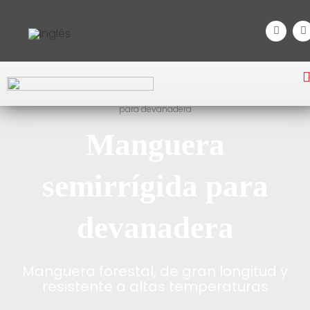
Inicio
/
Incendio Estructural
/
Equipos de agua
/ Manguera semirrígida
para devanadera
Manguera
semirrígida para
devanadera
Manguera forestal, de gran longitud y
resistente a altas temperaturas