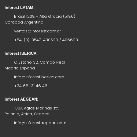
Inforest LATAM:
Brasil 1238 - Alta Gracia (5186)
Córdoba Argentina
ventas@inforest.com.ar
+54-(0)-3547-430529 / 406693
Inforest IBERICA:
C Estaño 32, Campo Real
Madrid España
info@inforestiberica.com
+34 681 31 46 46
Inforest AEGEAN:
100A Agias Marinas str.
Paiania, Attica, Greece
info@inforestaegean.com