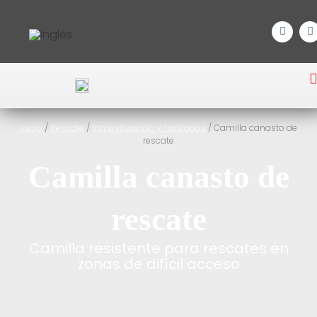
Inicio
/
Rescate
/
Inmovilización y Traslados
/ Camilla canasto de
rescate
Camilla canasto de
rescate
Camilla resistente para rescates en
zonas de difícil acceso