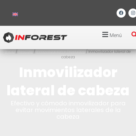
Menú
Inicio
/
Rescate
/
Inmovilización y Traslados
/ Inmovilizador lateral de
cabeza
Inmovilizador
lateral de cabeza
Efectivo y cómodo inmovilizador para
evitar movimientos laterales de la
cabeza