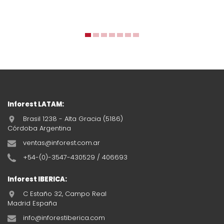
Inforest LATAM:
Brasil 1238 - Alta Gracia (5186)
Córdoba Argentina
ventas@inforest.com.ar
+54-(0)-3547-430529 / 406693
Inforest IBERICA:
C Estaño 32, Campo Real
Madrid España
info@inforestiberica.com