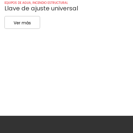
EQUIPOS DE AGUA
,
INCENDIO ESTRUCTURAL
EQ
Llave de ajuste universal
M
b
Ver más