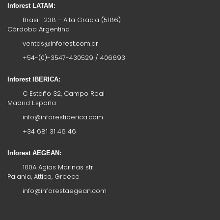
Inforest LATAM:
Brasil 1238 - Alta Gracia (5186)
Córdoba Argentina
ventas@inforest.com.ar
+54-(0)-3547-430529 / 406693
Inforest IBERICA:
C Estaño 32, Campo Real
Madrid España
info@inforestiberica.com
+34 681 31 46 46
Inforest AEGEAN:
100A Agias Marinas str.
Paiania, Attica, Greece
info@inforestaegean.com