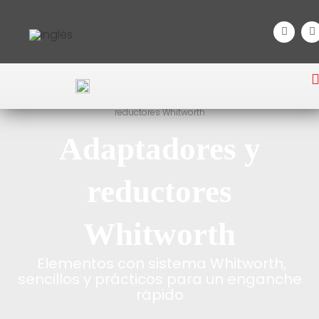
Inicio
/
Incendio Estructural
/
Equipos de agua
/ Adaptadores y
reductores Whitworth
Adaptadores y
reductores
Whitworth
Elementos con sistema Whitworth,
sencillos y prácticos para un enganche
rápido