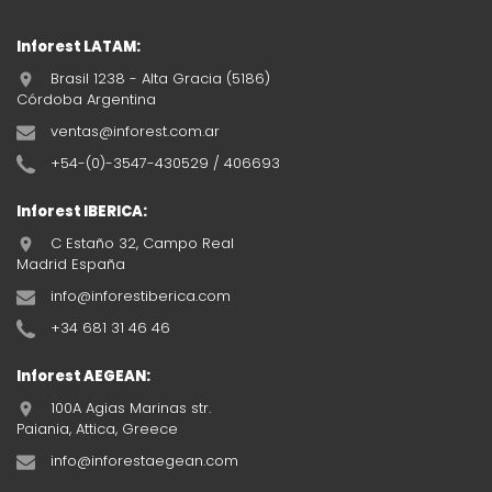
Inforest LATAM:
Brasil 1238 - Alta Gracia (5186)
Córdoba Argentina
ventas@inforest.com.ar
+54-(0)-3547-430529 / 406693
Inforest IBERICA:
C Estaño 32, Campo Real
Madrid España
info@inforestiberica.com
+34 681 31 46 46
Inforest AEGEAN:
100A Agias Marinas str.
Paiania, Attica, Greece
info@inforestaegean.com