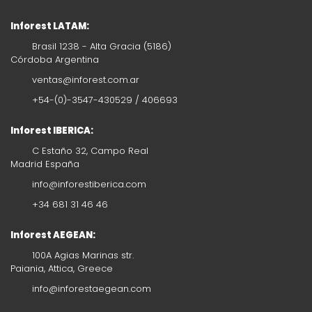
Inforest LATAM:
Brasil 1238 - Alta Gracia (5186)
Córdoba Argentina
ventas@inforest.com.ar
+54-(0)-3547-430529 / 406693
Inforest IBERICA:
C Estaño 32, Campo Real
Madrid España
info@inforestiberica.com
+34 681 31 46 46
Inforest AEGEAN:
100A Agias Marinas str.
Paiania, Attica, Greece
info@inforestaegean.com