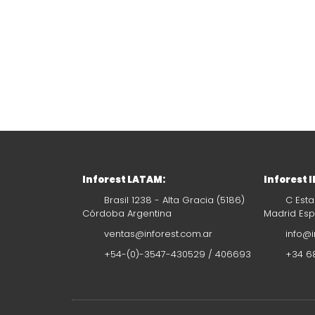
Inforest LATAM:
Inforest 
Brasil 1238 - Alta Gracia (5186)
C Esta
Córdoba Argentina
Madrid Es
ventas@inforest.com.ar
info@i
+54-(0)-3547-430529 / 406693
+34 68