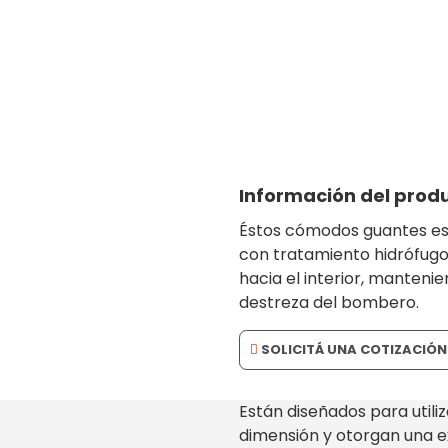
s resistentes y confortables para la protecc
bombero
Información del prod
Éstos cómodos guantes es
con tratamiento hidrófugo
hacia el interior, manteni
destreza del bombero.
SOLICITÁ UNA COTIZACIÓN
Están diseñados para utili
dimensión y otorgan una e