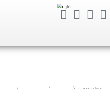
Inicio
/
Protección Personal
/
Ropa Ignífuga
/ Guante estructural
Guante estructura