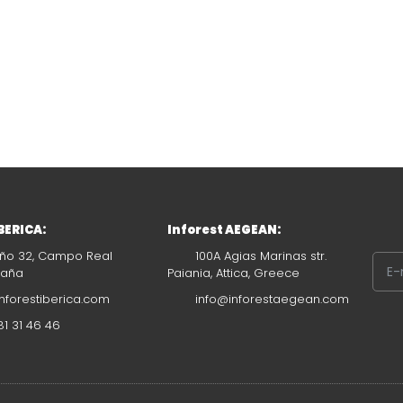
IBERICA:
Inforest AEGEAN:
ño 32, Campo Real
100A Agias Marinas str.
paña
Paiania, Attica, Greece
nforestiberica.com
info@inforestaegean.com
1 31 46 46