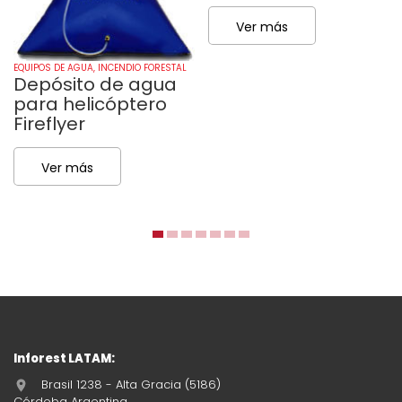
Ver más
EQUIPOS DE AGUA
,
INCENDIO FORESTAL
Depósito de agua
para helicóptero
Fireflyer
Ver más
Inforest LATAM:
Brasil 1238 - Alta Gracia (5186)
Córdoba Argentina