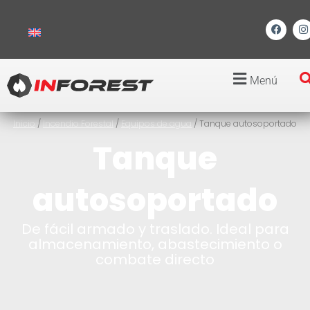
Menú
Inicio
/
Incendio Forestal
/
Equipos de agua
/ Tanque autosoportado
Tanque
autosoportado
De fácil armado y traslado. Ideal para
almacenamiento, abastecimiento o
combate directo