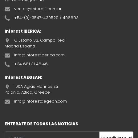
ventas@inforest.com.ar
+54-(0)-3547-430529 / 406693
Inforest IBERICA:
C Estaño 32, Campo Real
Madrid España
info@inforestiberica.com
+34 681 31 46 46
Inforest AEGEAN:
100A Agias Marinas str.
Paiania, Attica, Greece
info@inforestaegean.com
ENTERATE DE TODAS LAS NOTICIAS