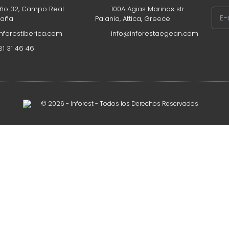
os forestales
ño 32, Campo Real
100A Agias Marinas str.
paña
Paiania, Attica, Greece
nforestiberica.com
info@inforestaegean.com
1 31 46 46
© 2026 - Inforest - Todos los Derechos Reservados