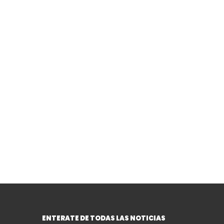
Ver más
ENTERATE DE TODAS LAS NOTICIAS
ape en