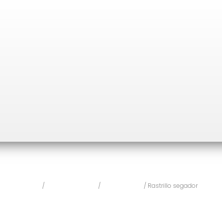
Inicio
/
Incendio Forestal
/
Herramientas
/ Rastrillo segador
Rastrillo segador