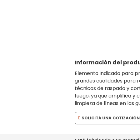
ienta resistente, confiable e ideal para trab
terrenos
Información del prod
Elemento indicado para pre
grandes cualidades para r
técnicas de raspado y corte
fuego, ya que amplifica y 
limpieza de líneas en las g
SOLICITÁ UNA COTIZACIÓN