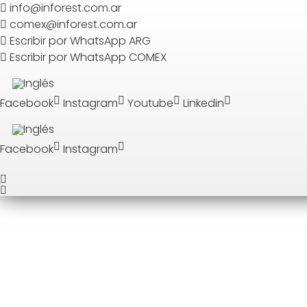
Search
info@inforest.com.ar
comex@inforest.com.ar
Escribir por WhatsApp ARG
BUSCAR
Escribir por WhatsApp COMEX
Facebook
Instagram
Youtube
Linkedin
Facebook
Instagram