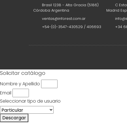
incendi
Brasil 1238 - Alta Gracia (5186)
C Esta
Córdoba Argentina
Madrid Es
ventas@inforest.com.ar
info@i
Ver más
+54-(0)-3547-430529 / 406693
+34 68
Solicitar catálogo
Nombre y Apellido
Email
Seleccionar tipo de usuario
Descargar