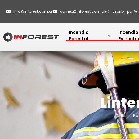
info@inforest.com.ar
comex@inforest.com.ar
Escribir por 
Incendio
Incendio
Forestal
Estructu
Linte
Po