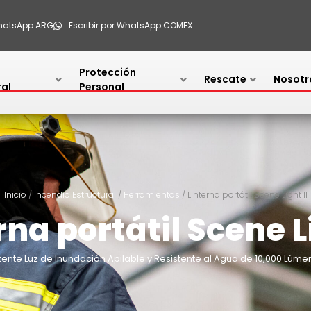
WhatsApp ARG
Escribir por WhatsApp COMEX
Protección
Rescate
Nosotr
ral
Personal
Inicio
/
Incendio Estructural
/
Herramientas
/ Linterna portátil Scene Light II
rna portátil Scene Li
tente Luz de Inundación Apilable y Resistente al Agua de 10,000 Lúme