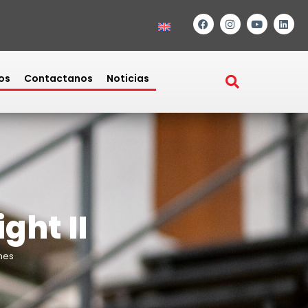
os
Contactanos
Noticias
ght II
nes