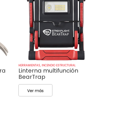
HERRAMIENTAS
,
INCENDIO ESTRUCTURAL
HERRAMIENTAS
,
INC
ra
Linterna multifunción
Linterna P
BearTrap
Ver más
Ver más