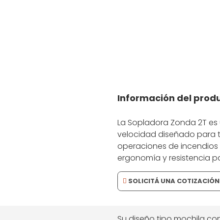
Potencia portátil para limpieza y despeje rápido.
Información del prod
La Sopladora Zonda 2T es u
velocidad diseñado para t
operaciones de incendios 
ergonomía y resistencia pa
SOLICITÁ UNA COTIZACIÓN
Su diseño tipo mochila c