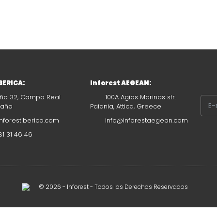
IBERICA:
Inforest AEGEAN:
ño 32, Campo Real
100A Agias Marinas str.
paña
Paiania, Attica, Greece
nforestiberica.com
info@inforestaegean.com
1 31 46 46
© 2026 - Inforest - Todos los Derechos Reservados