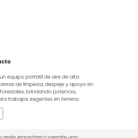
ucto
n equipo portátil de aire de alta
areas de limpieza, despeje y apoyo en
forestales, brindando potencia,
ra trabajos exigentes en terreno.
on arnés ergonómico permite una