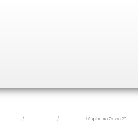
Inicio
/
Incendio Forestal
/
Herramientas
/ Sopladora Zonda 2T
Sopladora Zonda 2