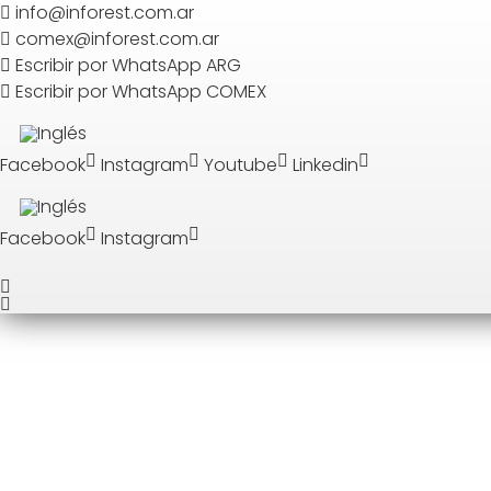
Search
info@inforest.com.ar
comex@inforest.com.ar
Escribir por WhatsApp ARG
BUSCAR
Escribir por WhatsApp COMEX
Facebook
Instagram
Youtube
Linkedin
Facebook
Instagram