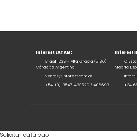
Inforest LATAM:
Inforest 
Brasil 1238 - Alta Gracia (5186)
C Esta
Córdoba Argentina
Madrid Es
ventas@inforest.com.ar
info@i
+54-(0)-3547-430529 / 406693
+34 68
Solicitar catálogo