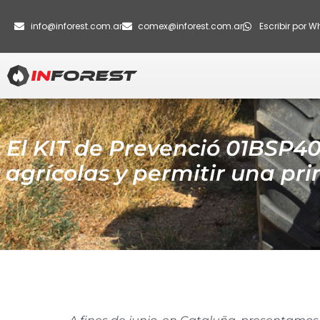
info@inforest.com.ar
comex@inforest.com.ar
Escribir por 
El KIT de Prevenció 01BSP40
agrícolas y permitir una pr