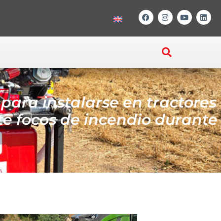
para instalarse en tractores
te focos de incendio durante