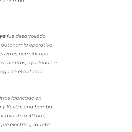
co tiempo.
nya
fue desarrollado
y autonomía operativa
etivo es permitir una
ros minutos, ayudando a
uego en el entorno
tros fabricado en
r y Kevlar, una bomba
por minuto a 40 bar,
ue eléctrico, carrete