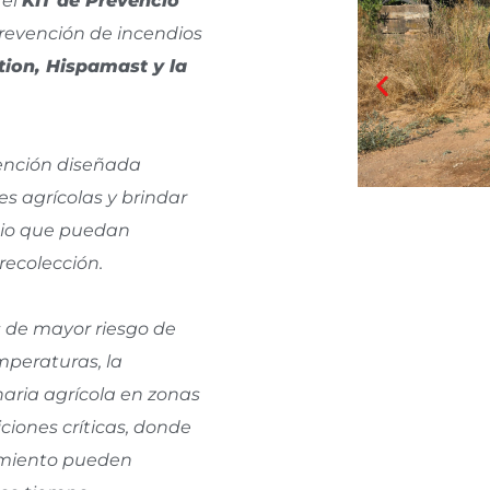
 el
KIT de Prevenció
prevención de incendios
tion, Hispamast y la
vención diseñada
s agrícolas y brindar
dio que puedan
recolección.
 de mayor riesgo de
mperaturas, la
aria agrícola en zonas
iones críticas, donde
tamiento pueden