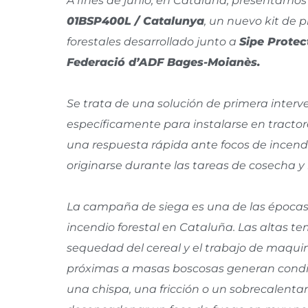
A fines de junio, en Cataluña, presentamos
01BSP400L / Catalunya
, un nuevo kit de 
forestales desarrollado junto a
Sipe Protec
Federació d’ADF Bages-Moianès.
Se trata de una solución de primera inter
específicamente para instalarse en tractore
una respuesta rápida ante focos de incen
originarse durante las tareas de cosecha y 
La campaña de siega es una de las épocas
incendio forestal en Cataluña. Las altas te
sequedad del cereal y el trabajo de maquin
próximas a masas boscosas generan condic
una chispa, una fricción o un sobrecalen