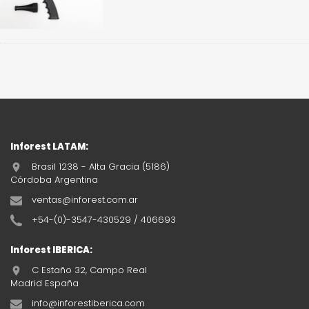
Inforest LATAM:
Brasil 1238 - Alta Gracia (5186)
Córdoba Argentina
ventas@inforest.com.ar
+54-(0)-3547-430529 / 406693
Inforest IBERICA:
C Estaño 32, Campo Real
Madrid España
info@inforestiberica.com