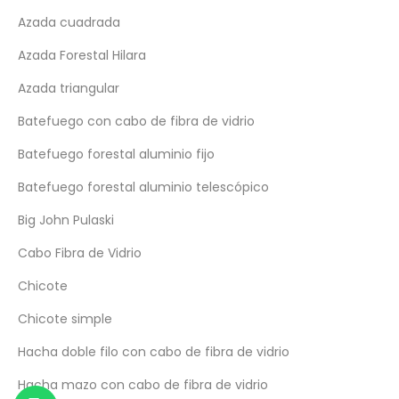
Azada cuadrada
Azada Forestal Hilara
Azada triangular
Solicitar catálogo
Batefuego con cabo de fibra de vidrio
Nombre y Apellido
Batefuego forestal aluminio fijo
Email
Batefuego forestal aluminio telescópico
Seleccionar tipo de usuario
Big John Pulaski
Descargar
Cabo Fibra de Vidrio
Request catalog
Chicote
Name
Chicote simple
Email
Hacha doble filo con cabo de fibra de vidrio
User type
Hacha mazo con cabo de fibra de vidrio