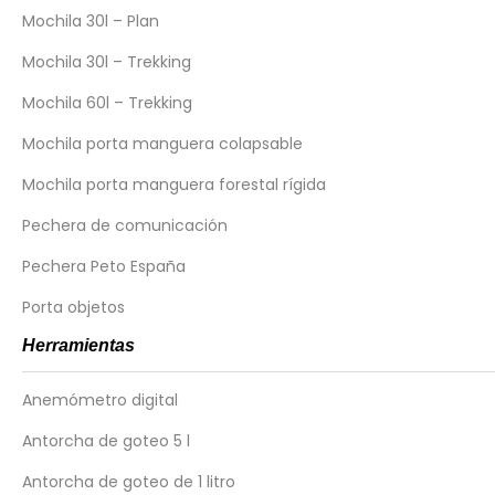
Últimas noticias
Mochila 30l – Plan
Mochila 30l – Trekking
Mochila 60l – Trekking
VER DETALLE
Mochila porta manguera colapsable
Mochila porta manguera forestal rígida
Pechera de comunicación
Pechera Peto España
Porta objetos
Inforest LATAM:
Inforest IB
Herramientas
Brasil 1238 - Alta Gracia (5186)
C Esta
Córdoba Argentina
Madrid Es
Anemómetro digital
ventas@inforest.com.ar
info@i
Antorcha de goteo 5 l
+54-(0)-3547-430529 / 406693
+34 68
Antorcha de goteo de 1 litro