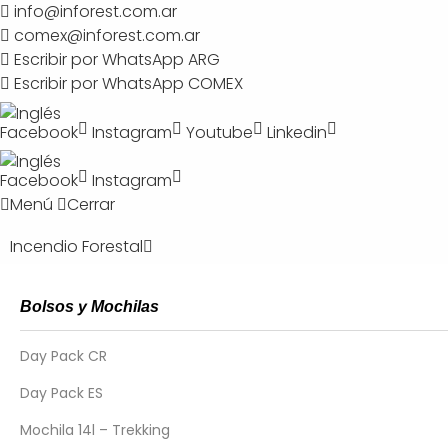
Search
info@inforest.com.ar
comex@inforest.com.ar
Escribir por WhatsApp ARG
BUSCAR
Escribir por WhatsApp COMEX
Facebook
Instagram
Youtube
Linkedin
Facebook
Instagram
Menú
Cerrar
Incendio Forestal
Bolsos y Mochilas
Inicio
/ Noticias
Noticias
Day Pack CR
Day Pack ES
Mochila 14l – Trekking