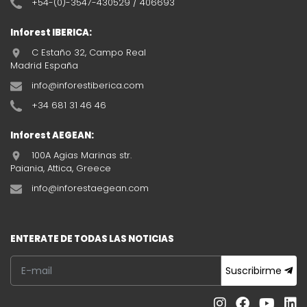
+54-(0)-3547-430529 / 406693
Inforest IBERICA:
C Estaño 32, Campo Real
Madrid España
info@inforestiberica.com
+34 681 31 46 46
Inforest AEGEAN:
100A Agias Marinas str.
Paiania, Attica, Greece
info@inforestaegean.com
ENTERATE DE TODAS LAS NOTICIAS
Suscribirme