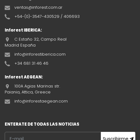
ventas@inforest.com.ar
+54-(0)-3547-430529 / 406693
Inforest IBERICA:
C Estaño 32, Campo Real
Madrid España
info@inforestiberica.com
+34 681 31 46 46
Inforest AEGEAN:
100A Agias Marinas str.
Paiania, Attica, Greece
info@inforestaegean.com
ENTERATE DE TODAS LAS NOTICIAS
Suscribirme