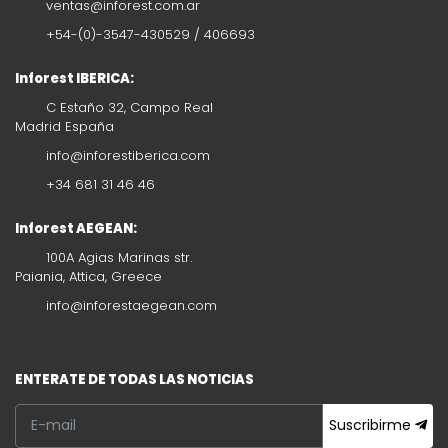
ventas@inforest.com.ar
+54-(0)-3547-430529 / 406693
Inforest IBERICA:
C Estaño 32, Campo Real
Madrid España
info@inforestiberica.com
+34 681 31 46 46
Inforest AEGEAN:
100A Agias Marinas str.
Paiania, Attica, Greece
info@inforestaegean.com
ENTERATE DE TODAS LAS NOTICIAS
Suscribirme