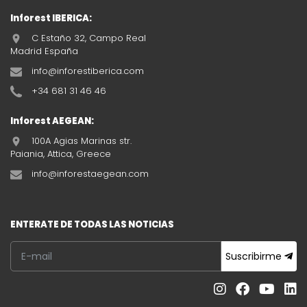
Inforest IBERICA:
C Estaño 32, Campo Real
Madrid España
info@inforestiberica.com
+34 681 31 46 46
Inforest AEGEAN:
100A Agias Marinas str.
Paiania, Attica, Greece
info@inforestaegean.com
ENTERATE DE TODAS LAS NOTICIAS
Suscribirme