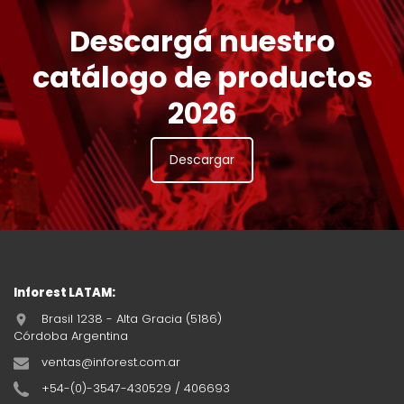
Descargá nuestro
catálogo de productos
2026
Descargar
Inforest LATAM:
Brasil 1238 - Alta Gracia (5186)
Córdoba Argentina
ventas@inforest.com.ar
+54-(0)-3547-430529 / 406693