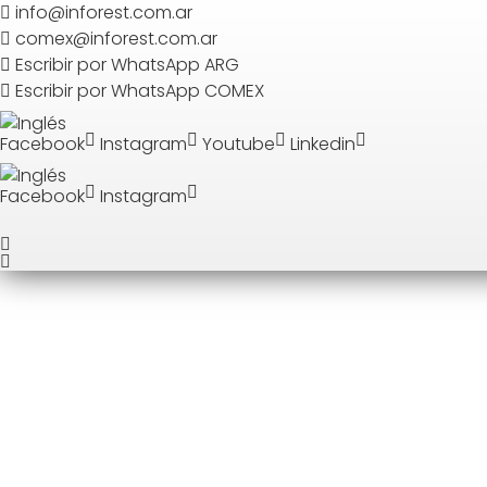
Search
info@inforest.com.ar
comex@inforest.com.ar
Escribir por WhatsApp ARG
BUSCAR
Escribir por WhatsApp COMEX
Facebook
Instagram
Youtube
Linkedin
Facebook
Instagram