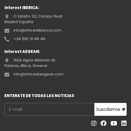
Inforest IBERICA:
C Estaño 32, Campo Real
Madrid España
info@inforestiberica.com
+34 681 31 46 46
Inforest AEGEAN:
100A Agias Marinas str.
Paiania, Attica, Greece
info@inforestaegean.com
ENTERATE DE TODAS LAS NOTICIAS
Suscribirme