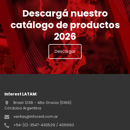
Descargá nuestro
catálogo de productos
2026
Descargar
Inforest LATAM:
Brasil 1238 - Alta Gracia (5186)
Córdoba Argentina
ventas@inforest.com.ar
+54-(0)-3547-430529 / 406693