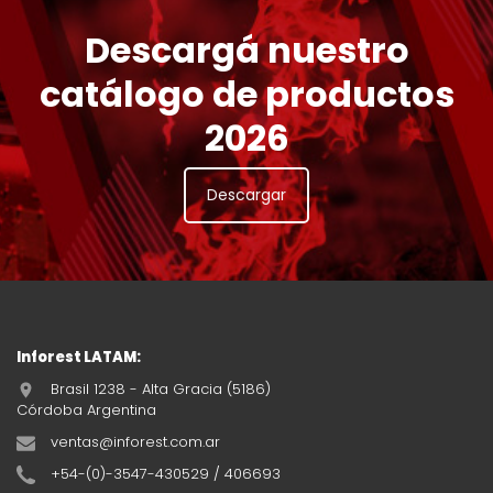
Descargá nuestro
catálogo de productos
2026
Descargar
Inforest LATAM:
Brasil 1238 - Alta Gracia (5186)
Córdoba Argentina
ventas@inforest.com.ar
+54-(0)-3547-430529 / 406693