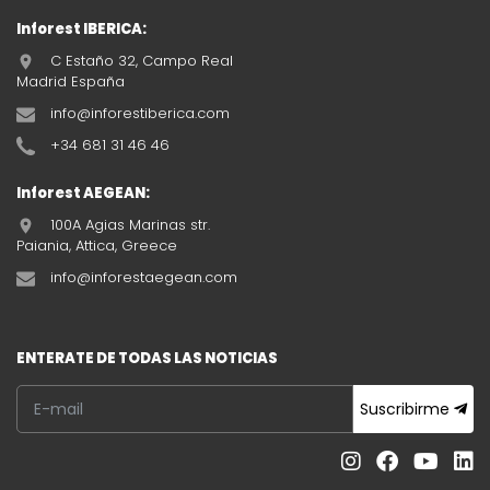
Inforest IBERICA:
C Estaño 32, Campo Real
Madrid España
info@inforestiberica.com
+34 681 31 46 46
Inforest AEGEAN:
100A Agias Marinas str.
Paiania, Attica, Greece
info@inforestaegean.com
ENTERATE DE TODAS LAS NOTICIAS
Suscribirme